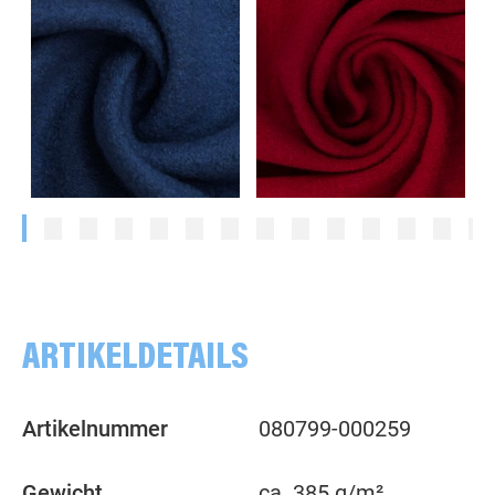
uni, blau
uni, rot
ARTIKELDETAILS
Artikelnummer
080799-000259
Gewicht
ca. 385 g/m²