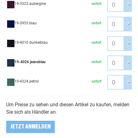
19-3323 aubergine
sofort
19-3953 blau
sofort
19-4010 dunkelblau
sofort
19-4026 jeansblau
sofort
19-4324 petrol
sofort
Um Preise zu sehen und diesen Artikel zu kaufen, melden
Sie sich als Händler an.
JETZT ANMELDEN