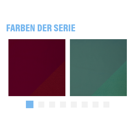
FARBEN DER SERIE
beere dunkel
smaragdgrün