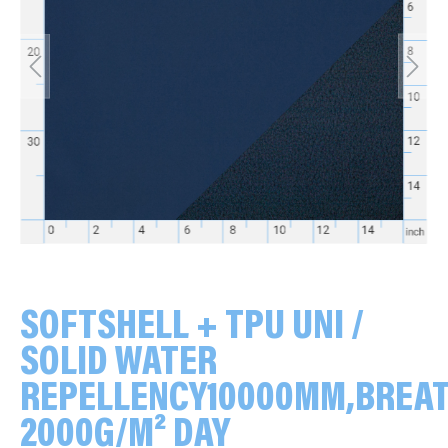
SOFTSHELL + TPU UNI /
SOLID WATER
REPELLENCY10000MM,BREA
2000G/M² DAY