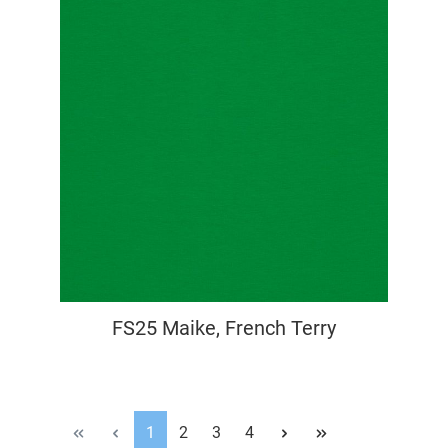
FS25 Maike, French Terry
1
2
3
4