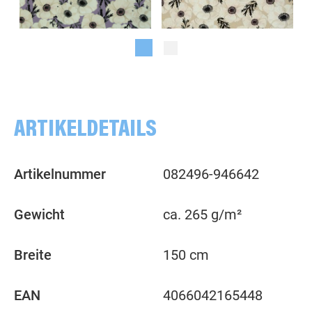
Blumen, Blüten, flieder
Blumen, Blüten, beige
ARTIKELDETAILS
Artikelnummer
082496-946642
Gewicht
ca. 265 g/m²
Breite
150 cm
EAN
4066042165448