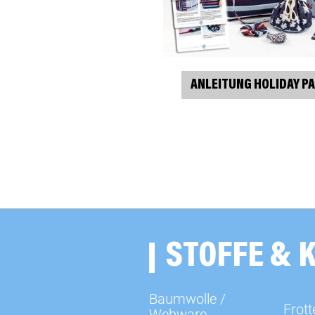
ANLEITUNG HOLIDAY P
STOFFE & 
Baumwolle /
Frott
Webware