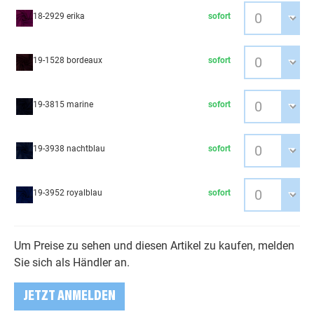
18-2929 erika
sofort
19-1528 bordeaux
sofort
19-3815 marine
sofort
19-3938 nachtblau
sofort
19-3952 royalblau
sofort
Um Preise zu sehen und diesen Artikel zu kaufen, melden
Sie sich als Händler an.
JETZT ANMELDEN