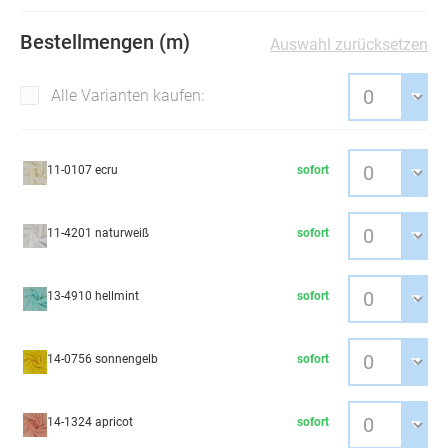
Bestellmengen (m)
Auswahl zurücksetzen
Alle Varianten kaufen:
11-0107 ecru
sofort
11-4201 naturweiß
sofort
13-4910 hellmint
sofort
14-0756 sonnengelb
sofort
14-1324 apricot
sofort