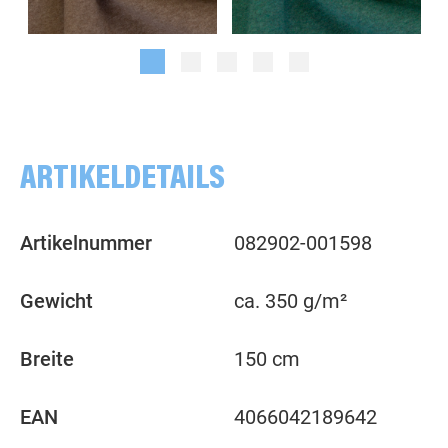
meliert, schlamm
meliert, dunkelgrün
ARTIKELDETAILS
Artikelnummer
082902-001598
Gewicht
ca. 350 g/m²
Breite
150 cm
EAN
4066042189642