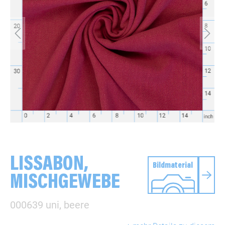
LISSABON,
Bildmaterial
MISCHGEWEBE
000639 uni, beere