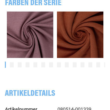
FARBEN DER SERIE
meliert, altrosa
meliert, terracotta
ARTIKELDETAILS
Artikelnummer
080514-001339