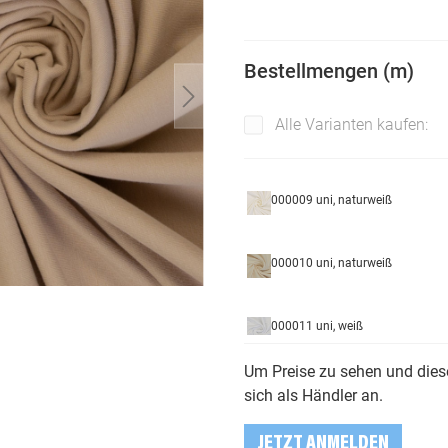
Bestellmengen (m)
Alle Varianten kaufen:
000009 uni, naturweiß
000010 uni, naturweiß
000011 uni, weiß
Um Preise zu sehen und diese
000177 uni, braun
sich als Händler an.
JETZT ANMELDEN