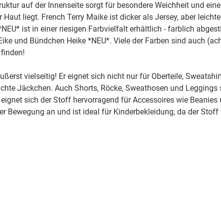
ruktur auf der Innenseite sorgt für besondere Weichheit und ei
Haut liegt. French Terry Maike ist dicker als Jersey, aber leichte
000433 uni, rosa
EU* ist in einer riesigen Farbvielfalt erhältlich - farblich abges
ike und Bündchen Heike *NEU*. Viele der Farben sind auch (ac
finden!
000435 uni, altrosa
ußerst vielseitig! Er eignet sich nicht nur für Oberteile, Sweatsh
000436 uni, altrosa
eichte Jäckchen. Auch Shorts, Röcke, Sweathosen und Leggings
ignet sich der Stoff hervorragend für Accessoires wie Beanies
er Bewegung an und ist ideal für Kinderbekleidung, da der Stoff
000564 uni, dunkelgrün
000596 uni, dunkelblau
000597 uni, dunkelblau
000601 uni, kiwigrün