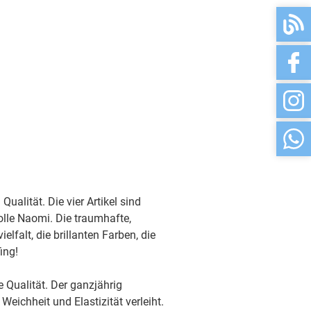
sofort
sofort
sofort
sofort
ualität. Die vier Artikel sind
sofort
lle Naomi. Die traumhafte,
elfalt, die brillanten Farben, die
ing!
sofort
 Qualität. Der ganzjährig
sofort
ichheit und Elastizität verleiht.