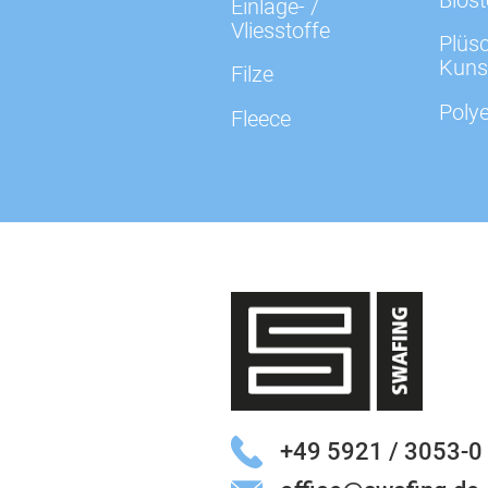
Einlage- /
Vliesstoffe
Plüsc
Kuns
Filze
Polye
Fleece
+49 5921 / 3053-0