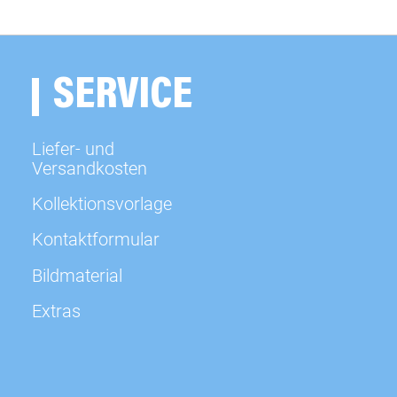
sofort
SERVICE
sofort
Liefer- und
sofort
Versandkosten
Kollektionsvorlage
sofort
Kontaktformular
sofort
Bildmaterial
Extras
sofort
sofort