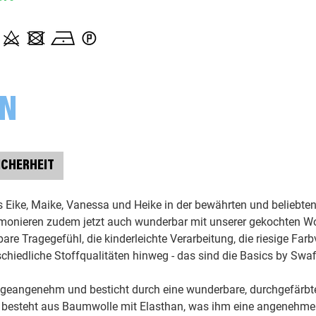
000313 uni, senf
000314 uni, goldgelb
ON
000315 uni, ocker
ICHERHEIT
000339 uni, burgundy
 Eike, Maike, Vanessa und Heike in der bewährten und beliebten Q
000365 uni, grasgrün
onieren zudem jetzt auch wunderbar mit unserer gekochten Wo
re Tragegefühl, die kinderleichte Verarbeitung, die riesige Farbvi
chiedliche Stoffqualitäten hinweg - das sind die Basics by Swaf
000423 uni, orange
rageangenehm und besticht durch eine wunderbare, durchgefärbte
000432 uni, rosa
esteht aus Baumwolle mit Elasthan, was ihm eine angenehme We