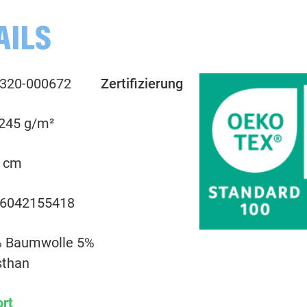
AILS
000263 uni, mint
320-000672
Zertifizierung
000265 uni, altmint
 245 g/m²
000266 uni, smaragd
 cm
000267 uni, smaragd
6042155418
000285 uni, dunkelgrau
 Baumwolle 5%
000299 uni, schwarz
sthan
ort
000312 uni, gelb