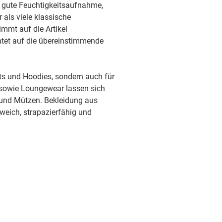
ne gute Feuchtigkeitsaufnahme,
r als viele klassische
sofort
timmt auf die Artikel
htet auf die übereinstimmende
sofort
irts und Hoodies, sondern auch für
sofort
 sowie Loungewear lassen sich
 und Mützen. Bekleidung aus
 weich, strapazierfähig und
sofort
sofort
sofort
sofort