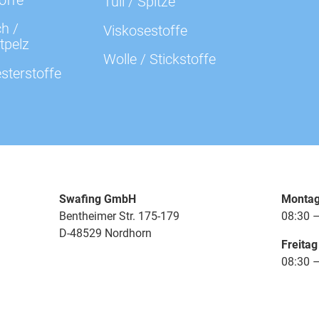
Tüll / Spitze
000641 uni, flieder
h /
Viskosestoffe
tpelz
Wolle / Stickstoffe
000647 uni, violett
sterstoffe
000672 uni, beige
000674 uni, camel
Swafing GmbH
Montag
000675 uni, schlamm
Bentheimer Str. 175-179
08:30 –
D-48529 Nordhorn
Freitag
000712 uni, terracotta
08:30 –
000713 uni, kupfer