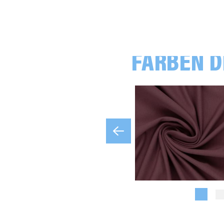
FARBEN D
uni, beige
uni, altrosa