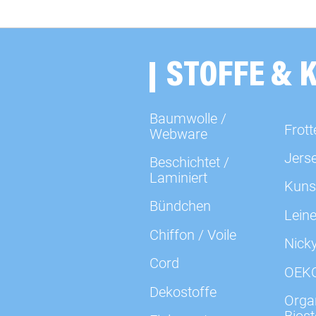
STOFFE & 
Baumwolle /
Frott
Webware
Jers
Beschichtet /
Laminiert
Kuns
Bündchen
Lein
Chiffon / Voile
Nick
Cord
OEK
Dekostoffe
Organ
Biost