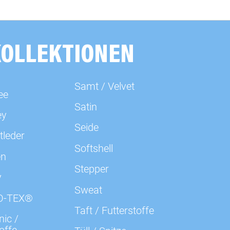
000602 uni, kiwigrün
KOLLEKTIONEN
000603 uni, hellgrün
Samt / Velvet
000604 uni, heugrün
ee
Satin
ey
000636 uni, rot
Seide
tleder
Softshell
000637 uni, rot
en
Stepper
y
000638 uni, rot
Sweat
O-TEX®
Taft / Futterstoffe
000639 uni, beere
ic /
offe