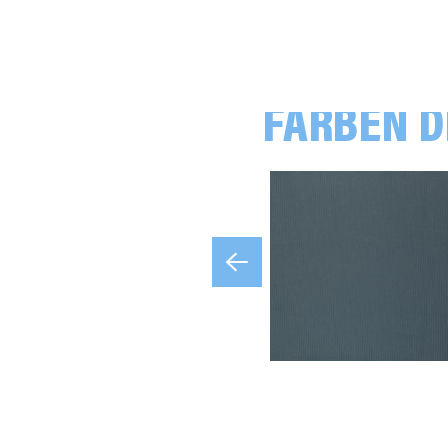
FARBEN D
uni, naturweiß
uni, rauchblau