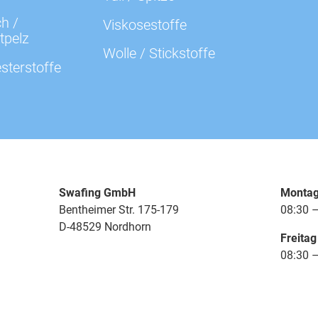
h /
Viskosestoffe
tpelz
Wolle / Stickstoffe
sterstoffe
Swafing GmbH
Montag
Bentheimer Str. 175-179
08:30 –
D-48529 Nordhorn
Freitag
08:30 –