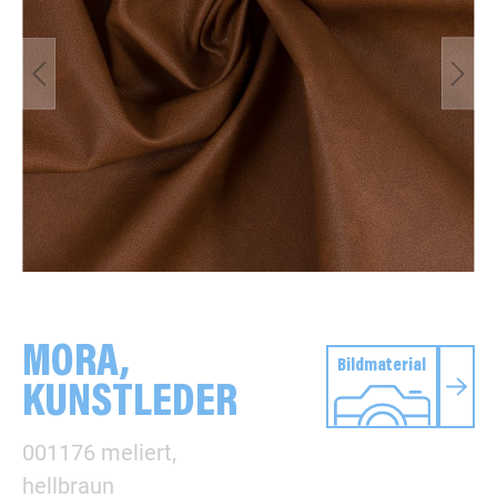
MORA,
Bildmaterial
KUNSTLEDER
001176 meliert,
hellbraun