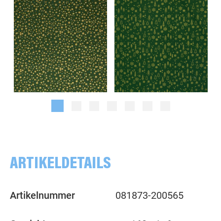
Sterne, gold/dunkelgrün
Tannen, Tupfen, gold/dunkelgrün
ARTIKELDETAILS
Artikelnummer
081873-200565