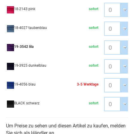
18-2143 pink
sofort
18-4027 taubenblau
sofort
19-3542 lila
sofort
19-3925 dunkelblau
sofort
19-4056 blau
3-5 Werktage
BLACK schwarz
sofort
Um Preise zu sehen und diesen Artikel zu kaufen, melden
Sie sich als Händler an.