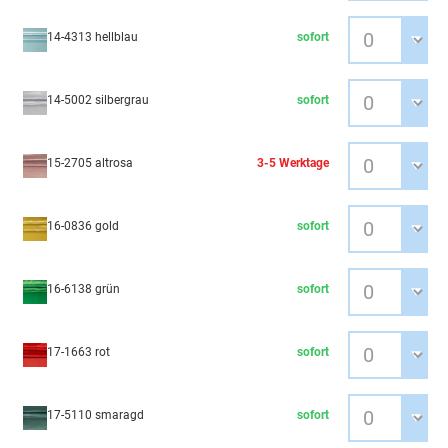
14-4313 hellblau
sofort
14-5002 silbergrau
sofort
15-2705 altrosa
3-5 Werktage
16-0836 gold
sofort
16-6138 grün
sofort
17-1663 rot
sofort
17-5110 smaragd
sofort