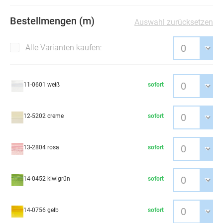
Bestellmengen (m)
Auswahl zurücksetzen
Alle Varianten kaufen:
11-0601 weiß
sofort
12-5202 creme
sofort
13-2804 rosa
sofort
14-0452 kiwigrün
sofort
14-0756 gelb
sofort