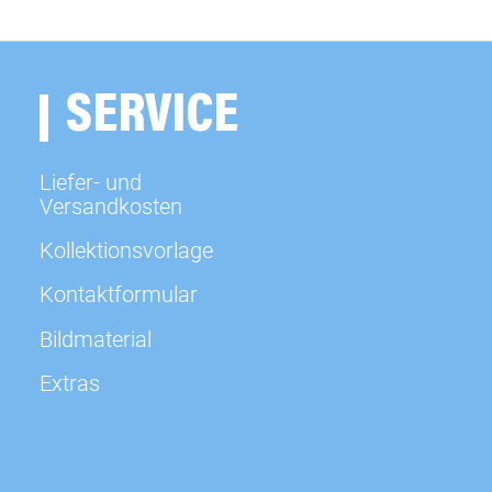
sofort
ab Okt 2026
SERVICE
sofort
Liefer- und
Versandkosten
sofort
Kollektionsvorlage
Kontaktformular
sofort
Bildmaterial
sofort
Extras
sofort