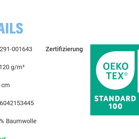
001314 meliert, ocker
AILS
001339 meliert, burgundy
291-001643
Zertifizierung
001436 meliert, altrosa
 120 g/m²
001565 meliert, dunkelgrün
 cm
001598 meliert, dunkelblau
6042153445
001602 meliert, kiwigrün
% Baumwolle
001604 meliert, heugrün