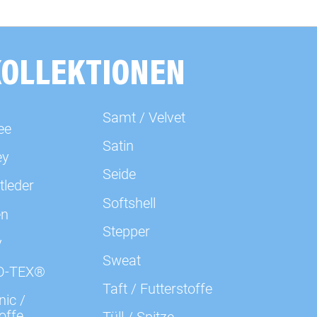
001712 meliert, terracotta
001744 meliert, jeansblau
KOLLEKTIONEN
001789 meliert, anthrazit
Samt / Velvet
ee
Satin
001843 meliert, dunkeltürkis
ey
Seide
tleder
001932 meliert, beere
Softshell
en
Stepper
001935 meliert, erika
y
Sweat
O-TEX®
001938 meliert, bordeaux
Taft / Futterstoffe
ic /
offe