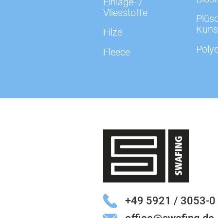
Einlage- /
Vliesstoffe
Plüsc
Kuns
Filze
Polye
Fleece
+49 5921 / 3053-0