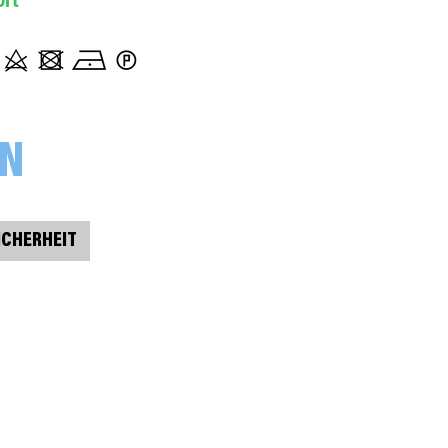
ort
001637 meliert, rot
001642 meliert, flieder
ON
001643 meliert, lila
001645 meliert, lila
ICHERHEIT
001648 meliert, dunkellila
001649 meliert, aubergine
001679 meliert, schlamm dunkel