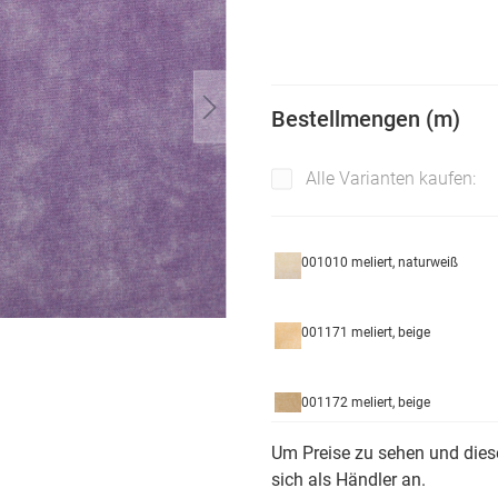
Bestellmengen (m)
Alle Varianten kaufen:
001010 meliert, naturweiß
001171 meliert, beige
001172 meliert, beige
Um Preise zu sehen und diese
001173 meliert, beige
sich als Händler an.