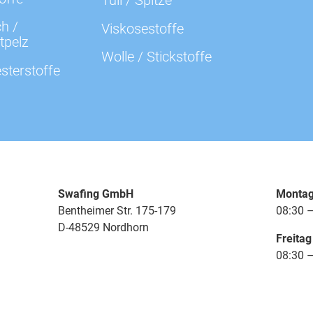
Tüll / Spitze
h /
Viskosestoffe
tpelz
Wolle / Stickstoffe
sterstoffe
Swafing GmbH
Montag
Bentheimer Str. 175-179
08:30 –
D-48529 Nordhorn
Freitag
08:30 –