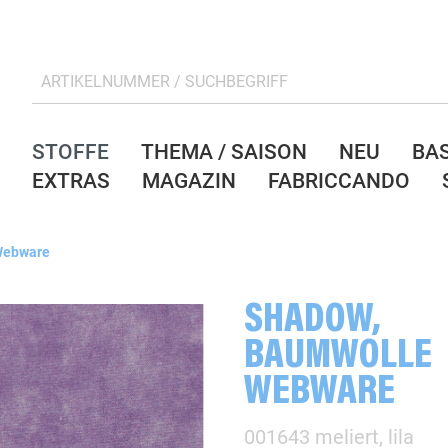
STOFFE
THEMA / SAISON
NEU
BA
EXTRAS
MAGAZIN
FABRICCANDO
 Webware
SHADOW,
BAUMWOLLE
WEBWARE
001643 meliert, lila