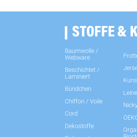
STOFFE & 
Baumwolle /
Frott
Webware
Jers
Beschichtet /
Laminiert
Kuns
Bündchen
Lein
Chiffon / Voile
Nick
Cord
OEK
Dekostoffe
Organ
Biost