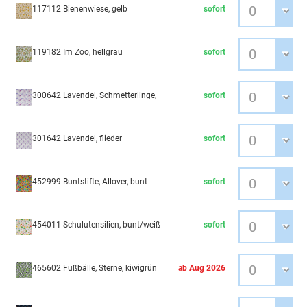
117112 Bienenwiese, gelb
sofort
119182 Im Zoo, hellgrau
sofort
300642 Lavendel, Schmetterlinge,
sofort
301642 Lavendel, flieder
sofort
452999 Buntstifte, Allover, bunt
sofort
454011 Schulutensilien, bunt/weiß
sofort
465602 Fußbälle, Sterne, kiwigrün
ab Aug 2026