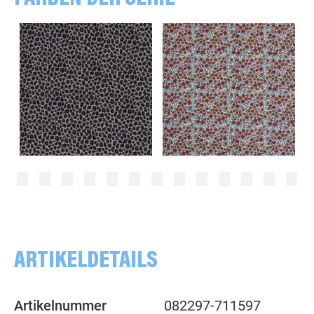
Leo, grau
Streublumen, bunt/weiß
ARTIKELDETAILS
Artikelnummer
082297-711597