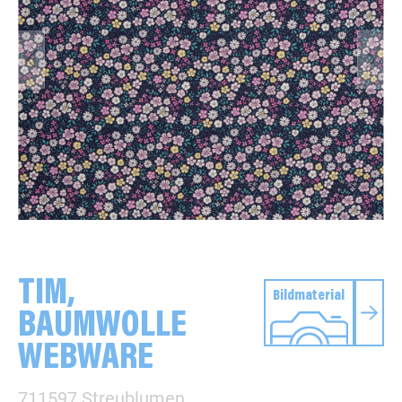
TIM,
Bildmaterial
BAUMWOLLE
WEBWARE
711597 Streublumen,