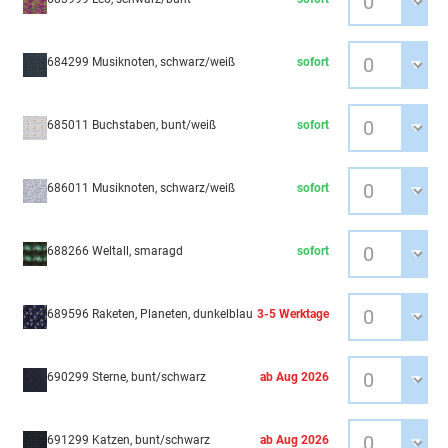
684299 Musiknoten, schwarz/weiß
sofort
685011 Buchstaben, bunt/weiß
sofort
686011 Musiknoten, schwarz/weiß
sofort
688266 Weltall, smaragd
sofort
689596 Raketen, Planeten, dunkelblau
3-5 Werktage
690299 Sterne, bunt/schwarz
ab Aug 2026
691299 Katzen, bunt/schwarz
ab Aug 2026