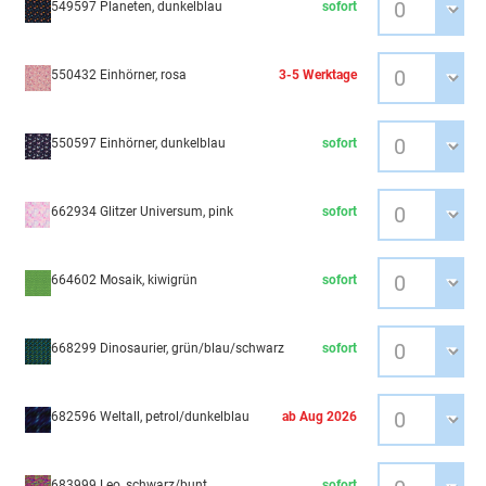
549597 Planeten, dunkelblau
sofort
550432 Einhörner, rosa
3-5 Werktage
550597 Einhörner, dunkelblau
sofort
662934 Glitzer Universum, pink
sofort
664602 Mosaik, kiwigrün
sofort
668299 Dinosaurier, grün/blau/schwarz
sofort
682596 Weltall, petrol/dunkelblau
ab Aug 2026
683999 Leo, schwarz/bunt
sofort