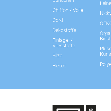
Bündchen
Lein
Chiffon / Voile
Nick
Cord
OEK
Dekostoffe
Organ
Biost
Einlage- /
Vliesstoffe
Plüsc
Kuns
Filze
Polye
Fleece