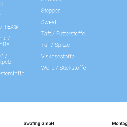
000639 uni, beere
en
Stepper
y
000641 uni, flieder
Sweat
O-TEX®
Taft / Futterstoffe
ic /
000647 uni, violett
offe
Tüll / Spitze
h /
000672 uni, beige
Viskosestoffe
tpelz
Wolle / Stickstoffe
sterstoffe
000674 uni, camel
000675 uni, schlamm
000712 uni, terracotta
Swafing GmbH
Montag
000713 uni, kupfer