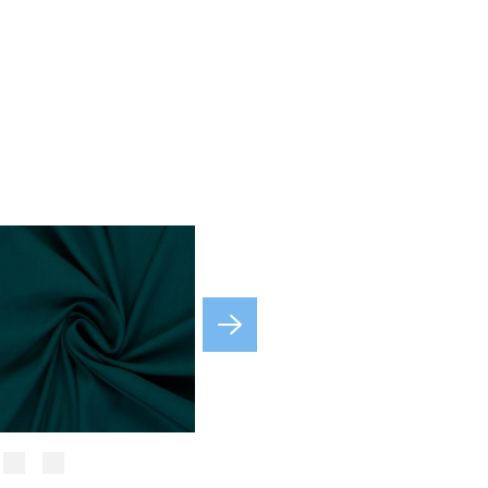
sofort
sofort
sofort
sofort
sofort
sofort
uni, petrol
uni, schwarz
u
sofort