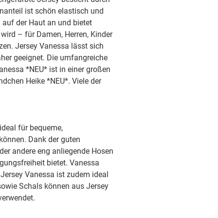
ab Sept 2026
anteil ist schön elastisch und
auf der Haut an und bietet
n wird – für Damen, Herren, Kinder
sofort
tzen. Jersey Vanessa lässt sich
äher geeignet. Die umfangreiche
anessa *NEU* ist in einer großen
sofort
ündchen Heike *NEU*. Viele der
sofort
 ideal für bequeme,
sofort
n können. Dank der guten
oder andere eng anliegende Hosen
gungsfreiheit bietet. Vanessa
sofort
 Jersey Vanessa ist zudem ideal
sowie Schals können aus Jersey
sofort
verwendet.