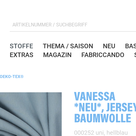
STOFFE
THEMA / SAISON
NEU
BA
EXTRAS
MAGAZIN
FABRICCANDO
 OEKO-TEX®
VANESSA
*NEU*, JERSE
BAUMWOLLE
000252 uni, hellblau