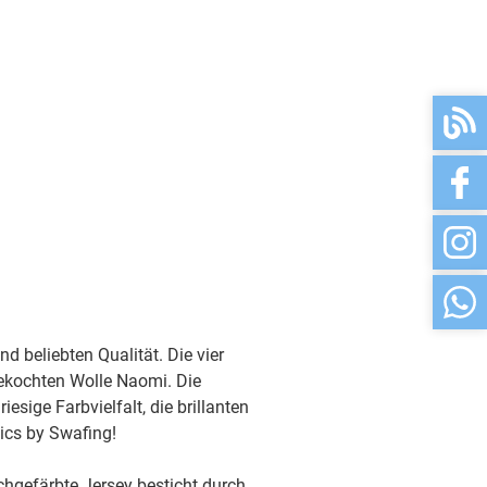
sofort
sofort
sofort
sofort
sofort
d beliebten Qualität. Die vier
sofort
ekochten Wolle Naomi. Die
esige Farbvielfalt, die brillanten
sics by Swafing!
sofort
chgefärbte Jersey besticht durch