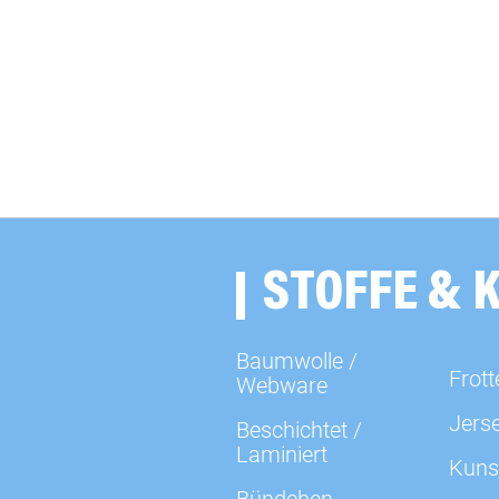
STOFFE & 
Baumwolle /
Frott
Webware
Jers
Beschichtet /
Laminiert
Kuns