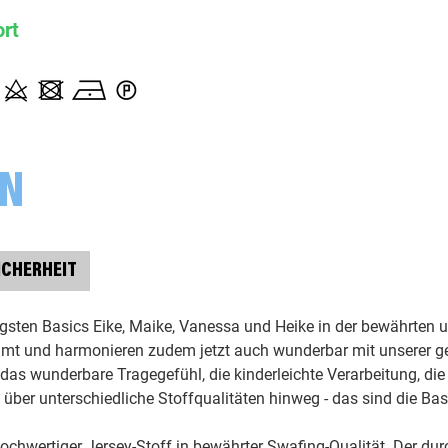
ort
000312 uni, gelb
000313 uni, senf
000314 uni, goldgelb
ON
000315 uni, ocker
ICHERHEIT
000339 uni, burgundy
gsten Basics Eike, Maike, Vanessa und Heike in der bewährten un
000365 uni, grasgrün
immt und harmonieren zudem jetzt auch wunderbar mit unserer g
 das wunderbare Tragegefühl, die kinderleichte Verarbeitung, die ri
 über unterschiedliche Stoffqualitäten hinweg - das sind die Ba
000423 uni, orange
ochwertiger Jersey-Stoff in bewährter Swafing-Qualität. Der dur