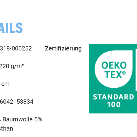
000262 uni, altmint
AILS
000263 uni, mint
318-000252
Zertifizierung
000265 uni, altmint
 220 g/m²
000266 uni, smaragd
 cm
000267 uni, smaragd
6042153834
000285 uni, dunkelgrau
 Baumwolle 5%
000299 uni, schwarz
sthan