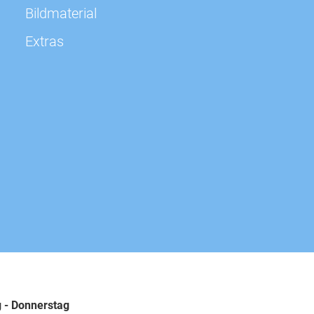
sofort
Bildmaterial
Extras
sofort
sofort
sofort
sofort
sofort
sofort
 - Donnerstag
sofort