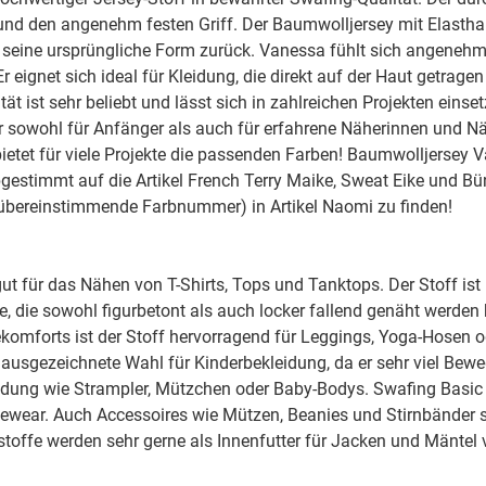
000432 uni, rosa
 und den angenehm festen Griff. Der Baumwolljersey mit Elasthan
seine ursprüngliche Form zurück. Vanessa fühlt sich angenehm 
 eignet sich ideal für Kleidung, die direkt auf der Haut getrage
000433 uni, rosa
ät ist sehr beliebt und lässt sich in zahlreichen Projekten einse
r sowohl für Anfänger als auch für erfahrene Näherinnen und N
ietet für viele Projekte die passenden Farben! Baumwolljersey V
000435 uni, altrosa
h abgestimmt auf die Artikel French Terry Maike, Sweat Eike und B
e übereinstimmende Farbnummer) in Artikel Naomi zu finden!
000436 uni, altrosa
ut für das Nähen von T-Shirts, Tops und Tanktops. Der Stoff ist
000564 uni, dunkelgrün
e, die sowohl figurbetont als auch locker fallend genäht werde
komforts ist der Stoff hervorragend für Leggings, Yoga-Hosen 
 ausgezeichnete Wahl für Kinderbekleidung, da er sehr viel Bewe
000596 uni, dunkelblau
idung wie Strampler, Mützchen oder Baby-Bodys. Swafing Basic
gewear. Auch Accessoires wie Mützen, Beanies und Stirnbänder 
000597 uni, dunkelblau
stoffe werden sehr gerne als Innenfutter für Jacken und Mäntel 