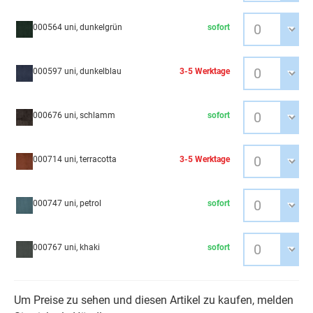
000564 uni, dunkelgrün
sofort
000597 uni, dunkelblau
3-5 Werktage
000676 uni, schlamm
sofort
000714 uni, terracotta
3-5 Werktage
000747 uni, petrol
sofort
000767 uni, khaki
sofort
Um Preise zu sehen und diesen Artikel zu kaufen, melden