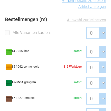
+ mehr Details zu diesem
Artikel anzeigen
Bestellmengen (m)
Auswahl zurücksetzen
Alle Varianten kaufen:
14-0255 lime
sofort
15-1062 sonnengelb
3-5 Werktage
15-5534 grasgrün
sofort
17-1227 terra hell
sofort