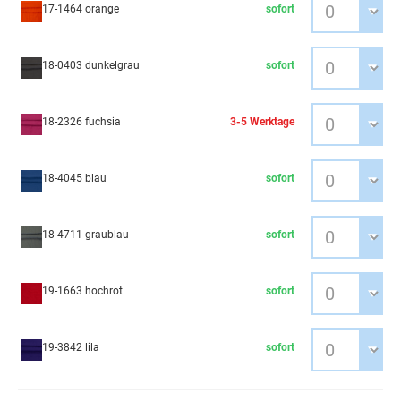
17-1464 orange
sofort
18-0403 dunkelgrau
sofort
18-2326 fuchsia
3-5 Werktage
18-4045 blau
sofort
18-4711 graublau
sofort
19-1663 hochrot
sofort
19-3842 lila
sofort