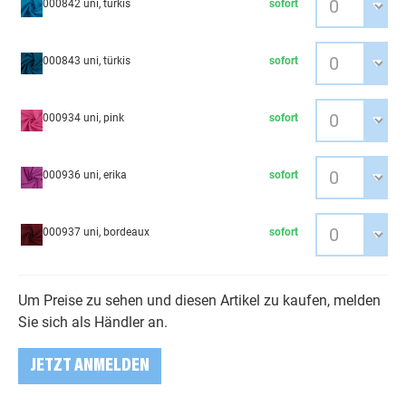
000842 uni, türkis
sofort
000843 uni, türkis
sofort
000934 uni, pink
sofort
000936 uni, erika
sofort
000937 uni, bordeaux
sofort
Um Preise zu sehen und diesen Artikel zu kaufen, melden
Sie sich als Händler an.
JETZT ANMELDEN