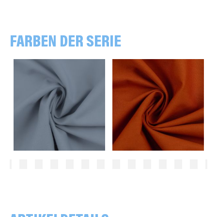
FARBEN DER SERIE
uni, grau
uni, terracotta