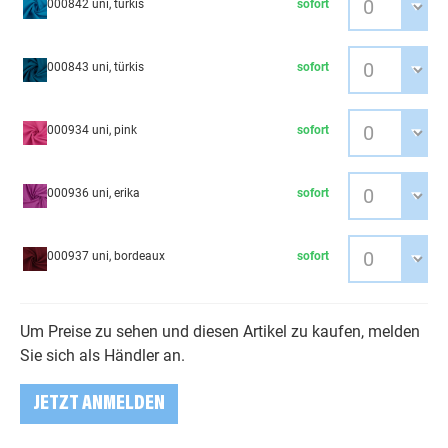
000842 uni, türkis
sofort
000843 uni, türkis
sofort
000934 uni, pink
sofort
000936 uni, erika
sofort
000937 uni, bordeaux
sofort
Um Preise zu sehen und diesen Artikel zu kaufen, melden
Sie sich als Händler an.
JETZT ANMELDEN