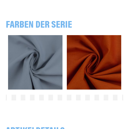
FARBEN DER SERIE
uni, grau
uni, terracotta