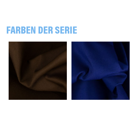
FARBEN DER SERIE
uni, dunkelbraun
uni, royalblau