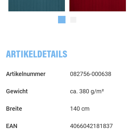
uni, petrol
uni, burgundy
ARTIKELDETAILS
Artikelnummer
082756-000638
Gewicht
ca. 380 g/m²
Breite
140 cm
EAN
4066042181837