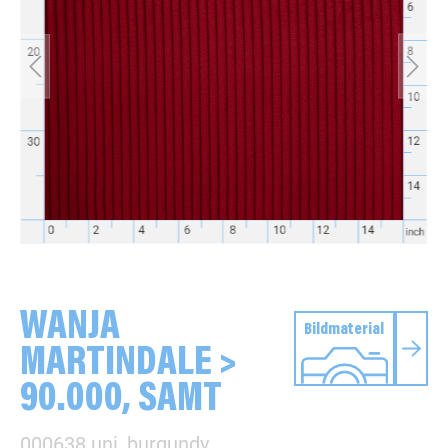
WANJA
Bildmaterial
MARTINDALE >
90.000, SAMT
000638 uni, burgundy