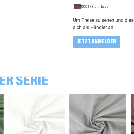
000178 uni, braun
Um Preise zu sehen und diese
000182 uni, grau
sich als Händler an.
JETZT ANMELDEN
000252 uni, hellblau
000256 uni, blau
ER SERIE
000259 uni, rauchblau
000264 uni, smaragd
000265 uni, smaragd