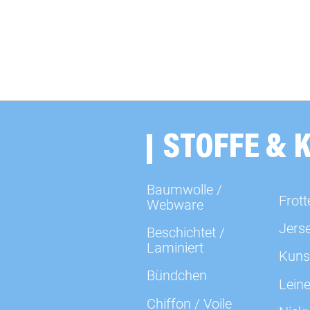
STOFFE & 
Baumwolle /
Frott
Webware
Jers
Beschichtet /
Laminiert
Kuns
Bündchen
Lein
Chiffon / Voile