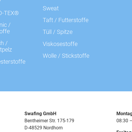
y
Sweat
O-TEX®
Taft / Futterstoffe
ic /
offe
Tüll / Spitze
h /
Viskosestoffe
tpelz
Wolle / Stickstoffe
sterstoffe
Swafing GmbH
Montag
Bentheimer Str. 175-179
08:30 –
D-48529 Nordhorn