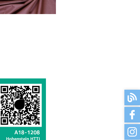
sofort
uni, beere
uni, anthrazit
3-5 Werktage
sofort
3-5 Werktage
sofort
3-5 Werktage
3-5 Werktage