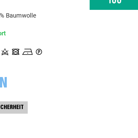
000675 uni, schlamm
% Baumwolle
000676 uni, schlamm
ort
000714 uni, terracotta
000749 uni, petrol
ON
000789 uni, anthrazit
000933 uni, beere
ICHERHEIT
000936 uni, erika