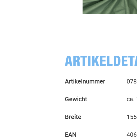
uni, smaragd
d
uni, schlamm
ARTIKELDET
Artikelnummer
078
Gewicht
ca.
Breite
155
EAN
406