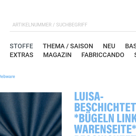
STOFFE
THEMA / SAISON
NEU
BA
EXTRAS
MAGAZIN
FABRICCANDO
 Webware
LUISA-
BESCHICHTE
*BÜGELN LIN
WARENSEITE*