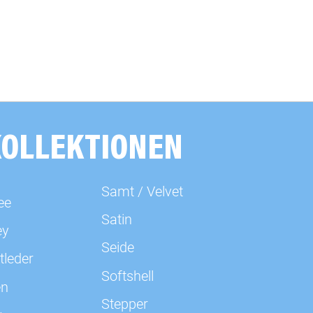
KOLLEKTIONEN
Samt / Velvet
ee
Satin
ey
Seide
tleder
Softshell
en
Stepper