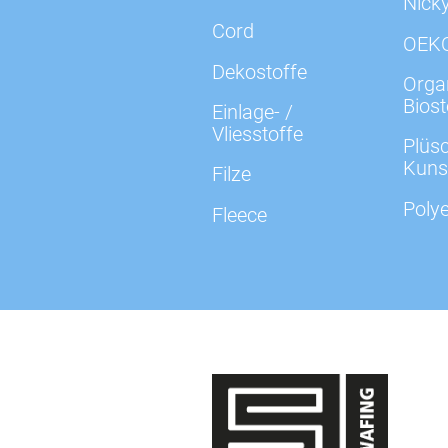
Nick
Cord
OEK
Dekostoffe
Organ
Biost
Einlage- /
Vliesstoffe
Plüsc
Kuns
Filze
Polye
Fleece