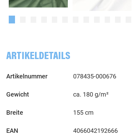
uni, smaragd
uni, weiß
ARTIKELDETAILS
Artikelnummer
078435-000676
Gewicht
ca. 180 g/m²
Breite
155 cm
EAN
4066042192666