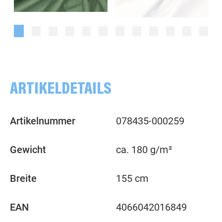
uni, smaragd
uni, weiß
ARTIKELDETAILS
Artikelnummer
078435-000259
Gewicht
ca. 180 g/m²
Breite
155 cm
EAN
4066042016849