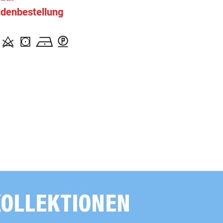
denbestellung
000281 uni, pink
n
000282 uni, dunkelcyclam
n
000307 uni, sand
n
000311 uni, beige
n
000315 meliert, braun
n
000329 uni, kupfer
n
KOLLEKTIONEN
000337 uni, braun
n