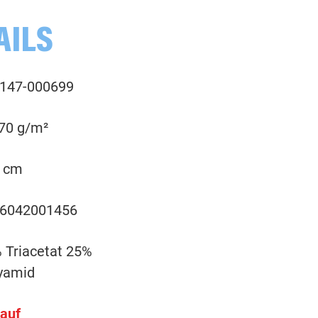
AILS
000203 uni, lachs
n
147-000699
000208 uni, rosé
n
 70 g/m²
000225 uni, pink
n
 cm
000250 uni, hochrot
n
6042001456
000251 uni, hochrot
n
 Triacetat 25%
000263 meliert, weinrot
n
yamid
 auf
000280 uni, cyclam
n