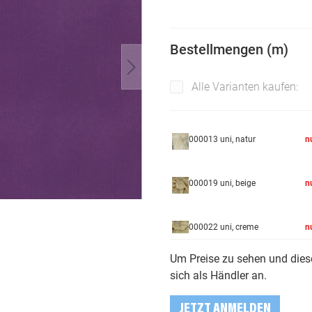
Bestellmengen (m)
Alle Varianten kaufen:
000013 uni, natur
n
000019 uni, beige
n
000022 uni, creme
n
Um Preise zu sehen und diese
000040 uni, reinweiß
n
sich als Händler an.
JETZT ANMELDEN