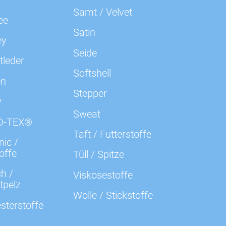
Samt / Velvet
ee
000339 uni, mais
n
Satin
ey
Seide
000361 uni, beige
n
tleder
Softshell
en
000369 uni, khaki
n
Stepper
y
Sweat
000374 uni, braun
n
O-TEX®
Taft / Futterstoffe
ic /
000382 uni, braun
n
offe
Tüll / Spitze
h /
Viskosestoffe
000421 uni, beige
n
tpelz
Wolle / Stickstoffe
sterstoffe
000423 uni, kiwigrün
n