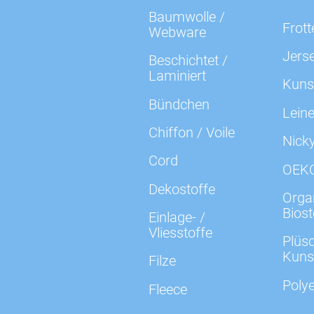
Baumwolle /
Frott
Webware
Jers
Beschichtet /
Laminiert
Kuns
Bündchen
Lein
Chiffon / Voile
Nick
Cord
OEK
Dekostoffe
Organ
Biost
Einlage- /
Vliesstoffe
Plüsc
Kuns
Filze
Polye
Fleece