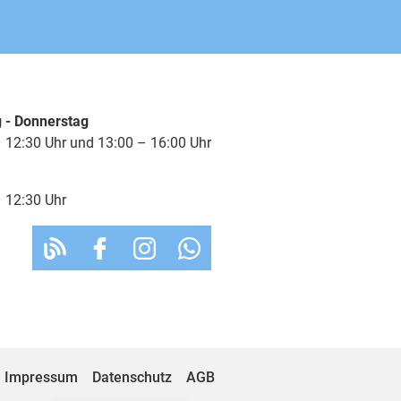
ur auf Kundenbestellung
ur auf Kundenbestellung
 - Donnerstag
 12:30 Uhr und 13:00 – 16:00 Uhr
ur auf Kundenbestellung
 12:30 Uhr
ur auf Kundenbestellung
ur auf Kundenbestellung
ur auf Kundenbestellung
ur auf Kundenbestellung
Impressum
Datenschutz
AGB