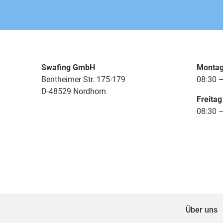
000455 uni, moosgrün
n
000473 uni, khaki
n
Swafing GmbH
Montag
Bentheimer Str. 175-179
08:30 –
000475 uni, moosgrün
n
D-48529 Nordhorn
Freitag
08:30 –
000489 uni, smaragdgrün
n
000495 uni, tannengrün
n
000507 uni, blau
n
000525 meliert, hellblau
n
Über uns