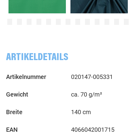
uni, grün
uni, dunkelgrün
ARTIKELDETAILS
Artikelnummer
020147-005331
Gewicht
ca. 70 g/m²
Breite
140 cm
EAN
4066042001715