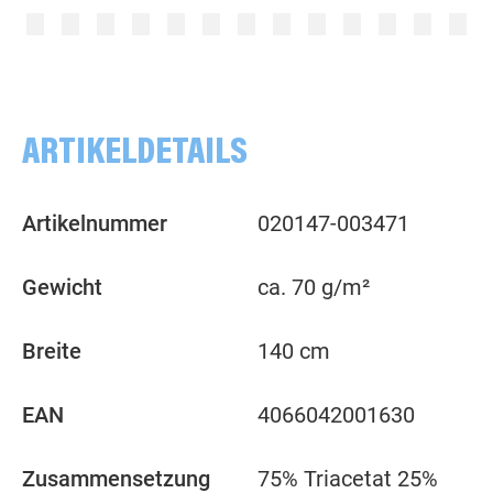
uni, grün
uni, dunkelgrün
ARTIKELDETAILS
Artikelnummer
020147-003471
Gewicht
ca. 70 g/m²
Breite
140 cm
EAN
4066042001630
Zusammensetzung
75% Triacetat 25%